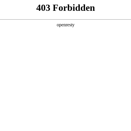
企业业务
个人业务
了解我们
投资者
公共服务
>
智慧公寓解决方案
新日 @ 北京建筑设计院
EN
Global
筑遇见科技赋能，会碰撞