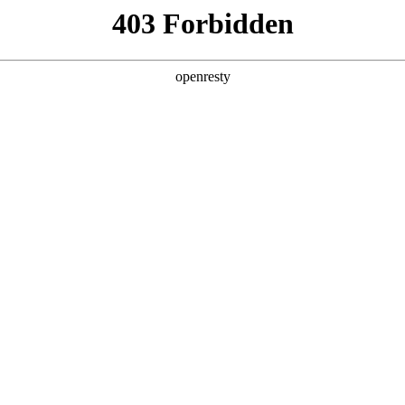
企业业务
个人业务
了解我们
投资者
功
EN
Global
创新平台
投资者关系
技术策源地开放课题
信息
科技知乎
公司公告
BOE创新
财务信息
协同创新平台
公司治理